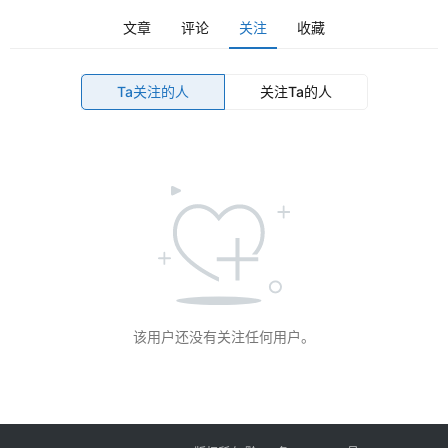
l
i
文章
评论
关注
收藏
n
登录
注册
u
Ta关注的人
关注Ta的人
x
渗
透
编
程
小
知
识
该用户还没有关注任何用户。
实
用
小
工