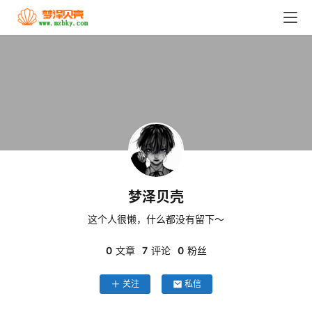
首
页
技
术
技
巧
分
享
梦泽贝壳
这个人很懒，什么都没有留下～
k
0
文章
7
评论
0
粉丝
a
l
关注
私信
i