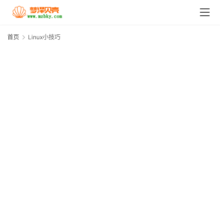
首页
Linux小技巧
L
首
页