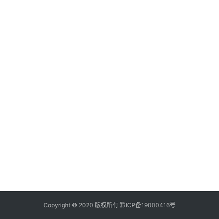
i
n
登录
注册
u
x
渗
透
编
程
小
知
识
实
用
小
工
Copyright © 2020 版权所有
黔ICP备19000416号
具