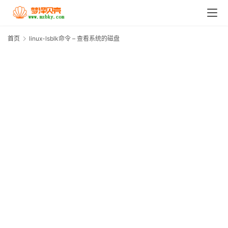
首
页
首页
linux-lsblk命令 – 查看系统的磁盘
l
l
技
–
术
技
巧
分
享
k
a
l
i
l