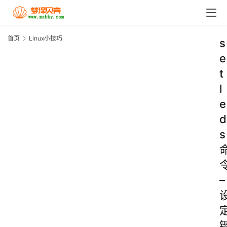
首页
Linux小技巧
s
e
t
l
e
d
s
–