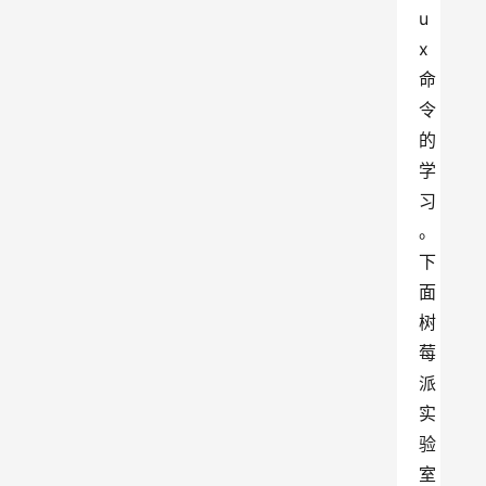
u
x 
命
令
的
学
习
。
下
面
树
莓
派
实
验
室