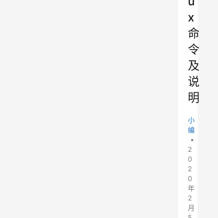
u
x
命
令
及
说
明
小
编
•
2
0
2
0
年
2
月
5