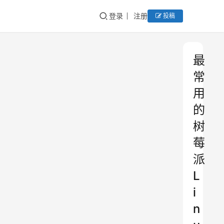
登录
注册
投稿
最
常
用
的
树
莓
派
L
i
n