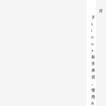
对
于 
L
i
n
u
x 
新
手
来
说
，
使
用 
R