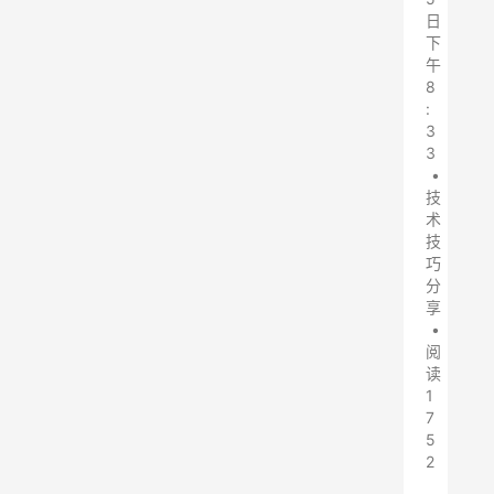
日
下
午
8
:
3
3
•
技
术
技
巧
分
享
•
阅
读
1
7
5
2