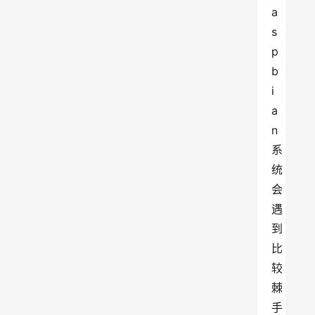
a
s
p
b
i
a
n 
系
统
会
遇
到
比
较
棘
手