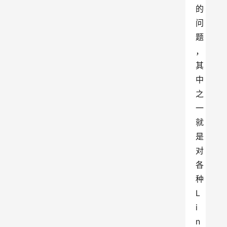
的
问
题
，
其
中
之
一
就
是
对
各
种 
L
i
n