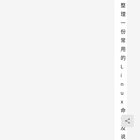
整
理
一
份
常
用
的 
L
i
n
u
x 
命
令
及
说