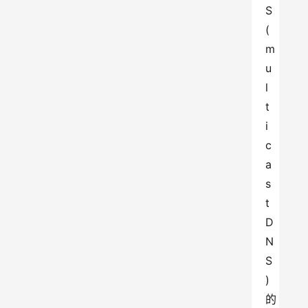
S
(
m
u
l
t
i
c
a
s
t 
D
N
S
) 
的