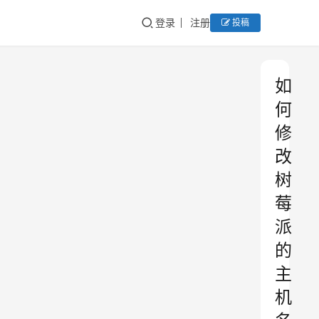
登录
注册
投稿
如
何
修
改
树
莓
派
的
主
机