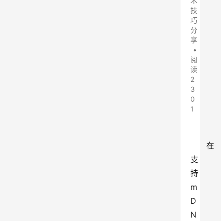
术
技
巧
分
享
•
阅
读
2
3
0
1
在
支
持 
m
D
N