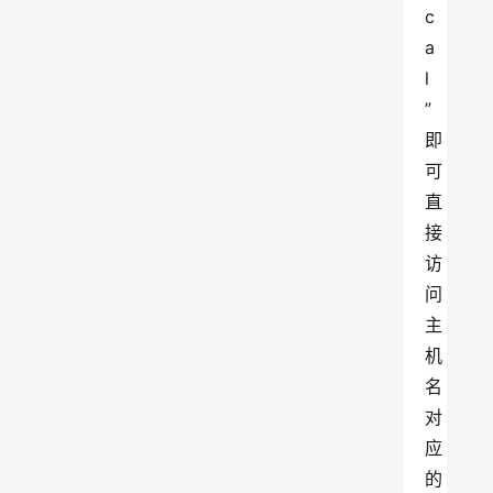
c
a
l
”
即
可
直
接
访
问
主
机
名
对
应
的