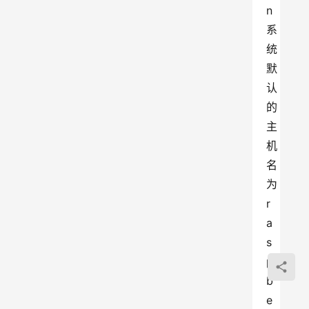
n 
系
统
默
认
的
主
机
名
为 
r
a
s
p
b
e