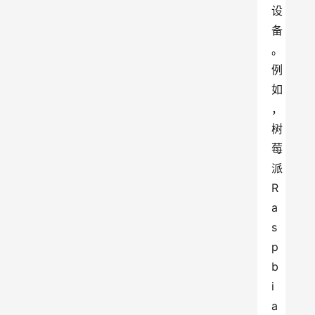
设
备
。
例
如
，
树
莓
派 
R
a
s
p
b
i
a