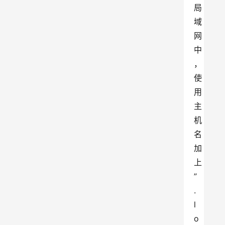
局
域
网
中
，
使
用
主
机
名
加
上
”
.
l
o