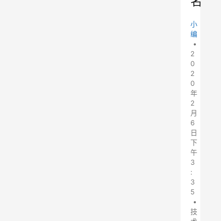
名
小
编
•
2
0
2
0
年
2
月
6
日
下
午
3
:
3
5
•
技