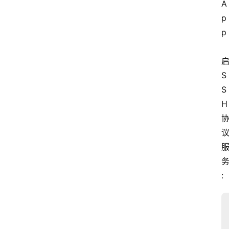
A
p
p
S
S
H
: