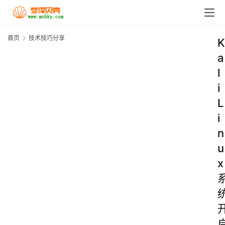
首页
技术技巧分享
K
a
l
i
L
i
n
u
x