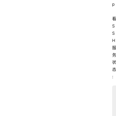
p
S
S
H
: