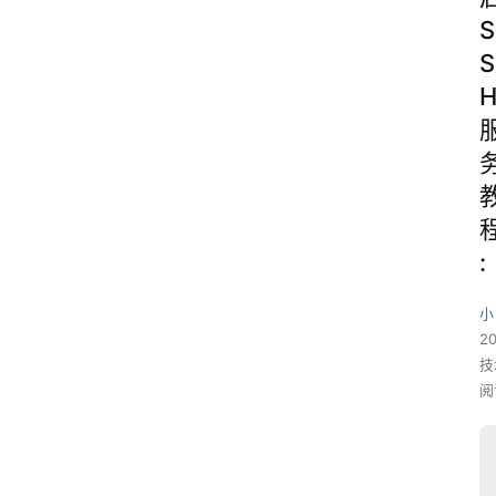
S
S
:
小
2
技
阅