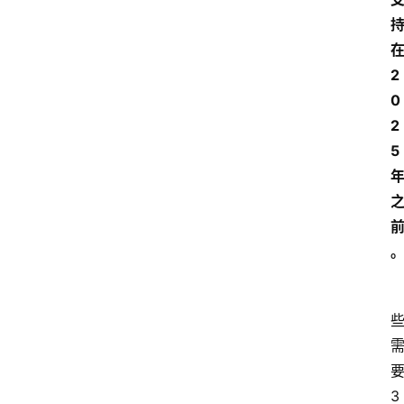
工
具
2
0
2
5
3