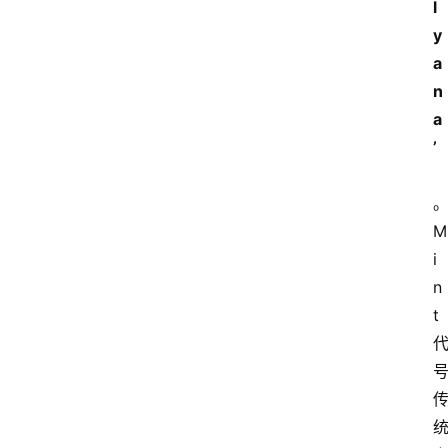
l
y
a
n
a
’
M
i
n
t