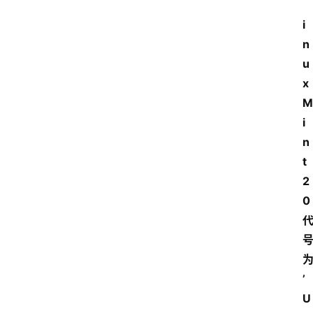
i
n
u
x 
M
i
n
t 
2
0
’
U