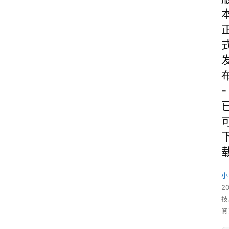
-
小
2
技
阅