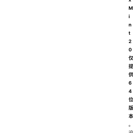
M
i
n
t 
2
0
6
4