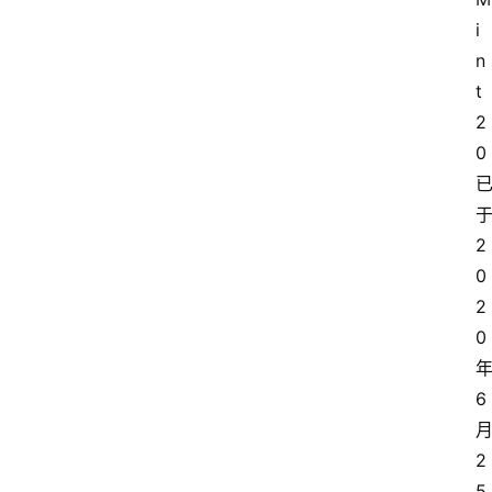
i
n
t 
2
0
2
0
2
0
6
2
5