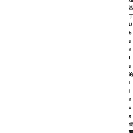
U
b
u
n
t
u
L
i
n
u
x