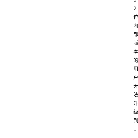
2
L
i