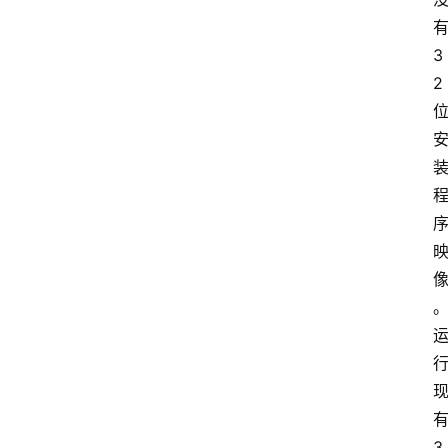
3
2
3