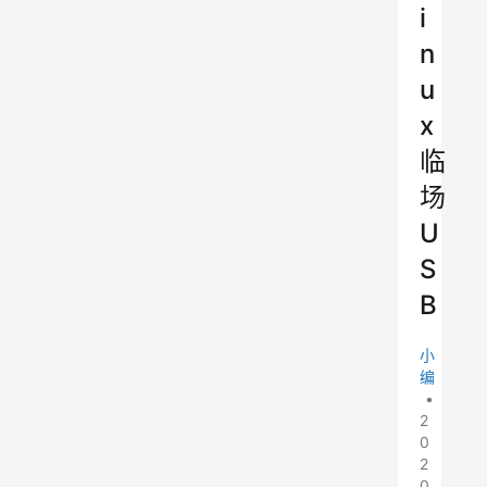
i
n
u
x
临
场
U
S
B
小
编
•
2
0
2
0