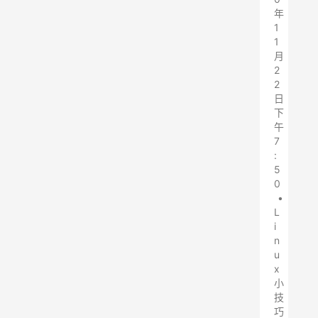
年
1
1
月
2
2
日
下
午
7
:
5
0
•
L
i
n
u
x
小
技
巧