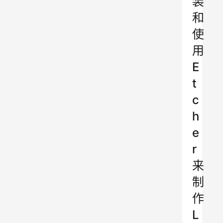
装
和
使
用
E
t
c
h
e
r
来
制
作
L