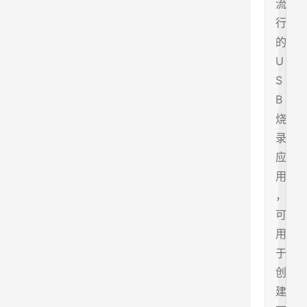
流
行
的
U
S
B
烧
录
应
用
，
可
用
于
创
建