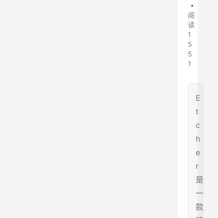
•
阅
读
1
5
5
1
E
t
c
h
e
r
是
一
款