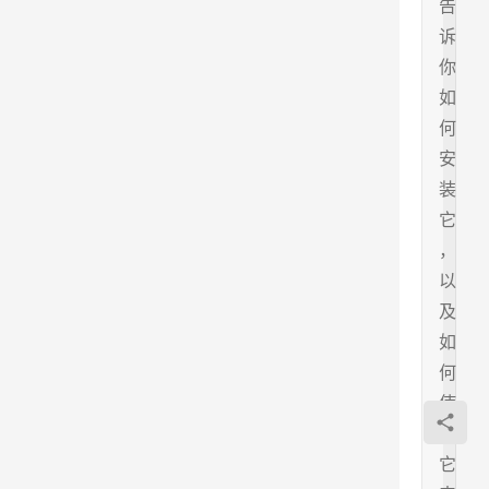
告
诉
你
如
何
安
装
它
，
以
及
如
何
使
用
它