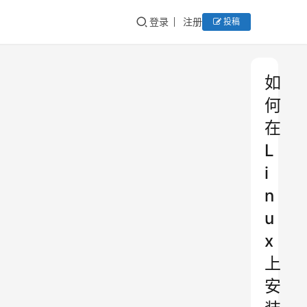
登录
注册
投稿
如
何
在
L
i
n
u
x
上
安