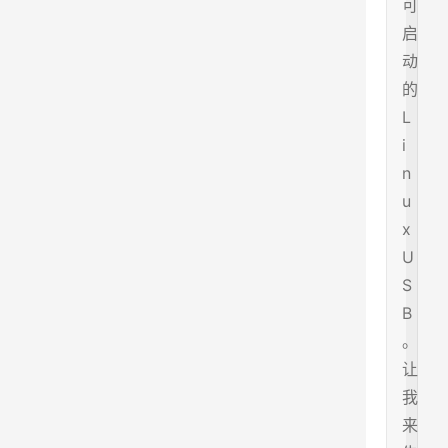
可
启
动
的
L
i
n
u
x
U
S
B
。
让
我
来