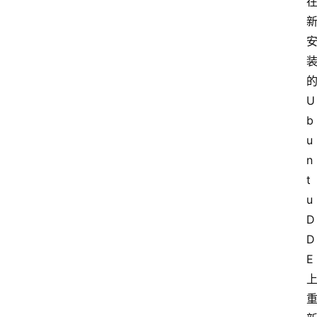
U
b
u
n
t
u
D
D
E