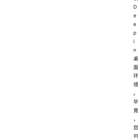
D
实
e
用
e
小
工
p
具
i
n