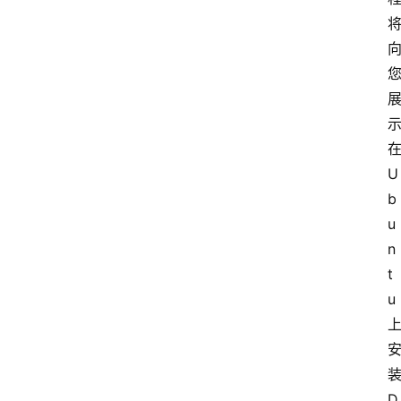
U
b
u
n
t
u
D