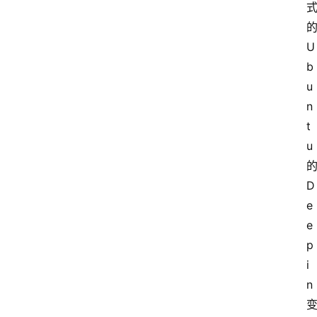
U
b
u
n
t
u
D
e
e
p
i
n