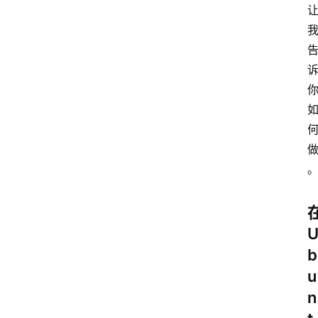
b
u
n