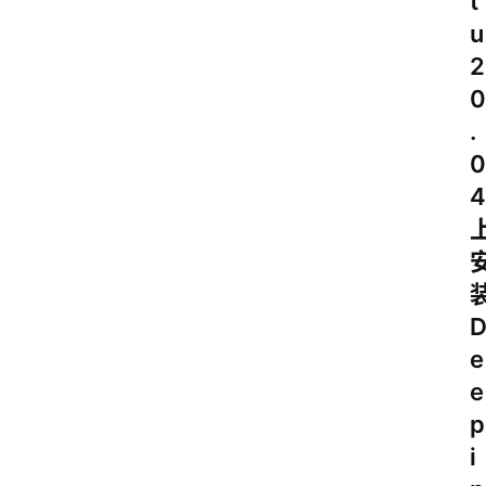
t
u
2
0
.
0
4
e
e
p
i