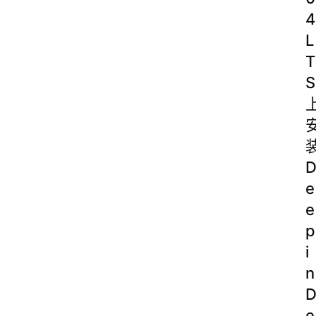
4
L
T
S
e
e
p
i
n
e