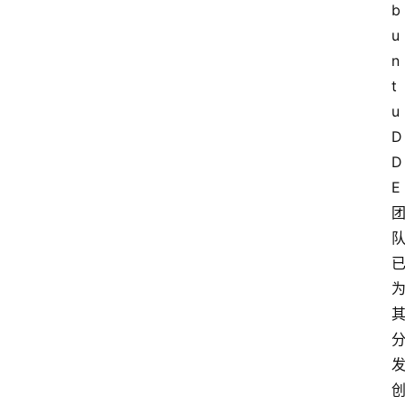
b
u
n
t
u
D
D
E