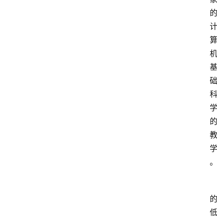
首
页
技
术
技
巧
分
享
k
a
l