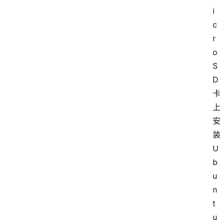
i
c
r
o
S
D 
装
U
b
u
n
t
u 