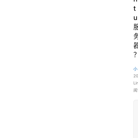
t
u
小
2
L
阅