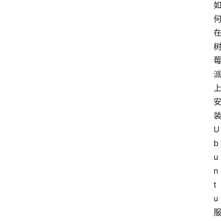
装
U
b
u
n
t
u 