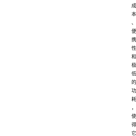
i
l
i
n
登录
注册
u
x
渗
透
编
程
小
知
识
实
用
小