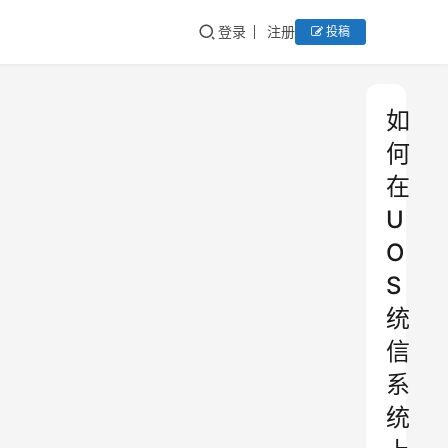
登录
注册
投稿
如
何
在
U
O
S
统
信
系
统