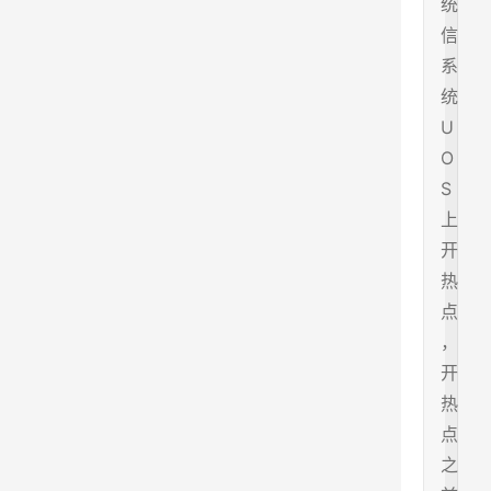
统
信
系
统
U
O
S
上
开
热
点
，
开
热
点
之