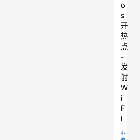
o
s
开
热
点
-
发
射
W
i
F
i
小
编