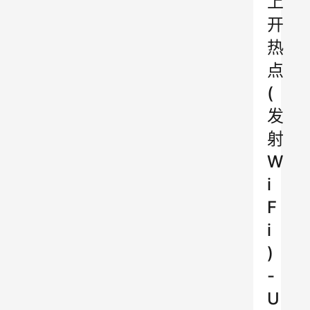
上
开
热
点
(
发
射
W
i
F
i
)
-
U