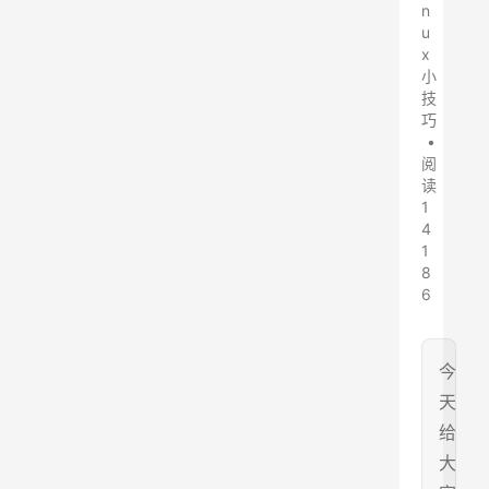
n
u
x
小
技
巧
•
阅
读
1
4
1
8
6
今
天
给
大