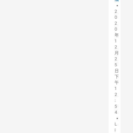
•
2
0
2
0
年
1
2
月
2
5
日
下
午
1
2
:
5
4
•
L
i