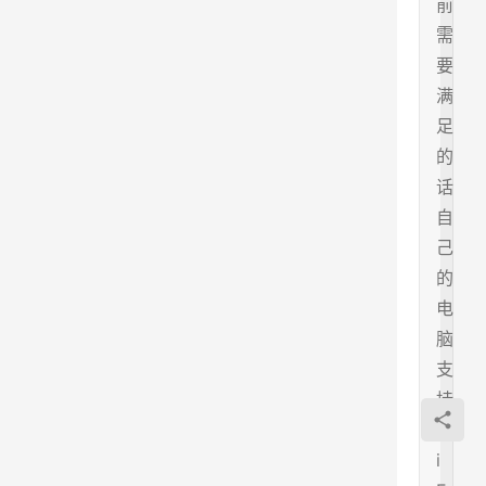
前
需
要
满
足
的
话
自
己
的
电
脑
支
持
W
i