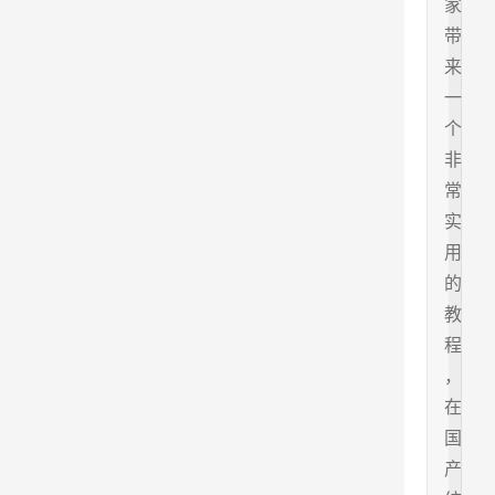
家
带
来
一
个
非
常
实
用
的
教
程
，
在
国
产