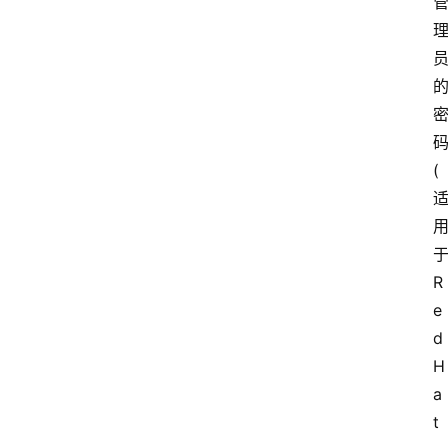
首
页
技
术
(
技
巧
分
享
R
e
d
k
a
H
l
a
i
t
l