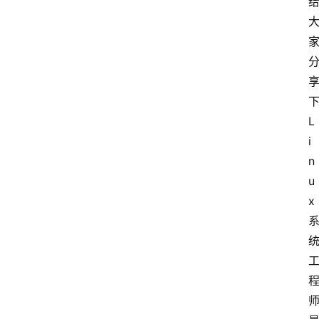
L
i
n
u
x