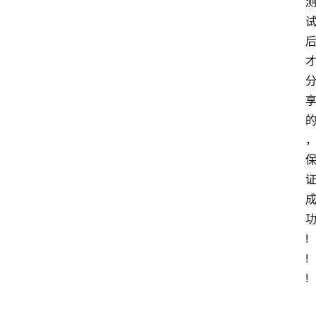
!
!
!