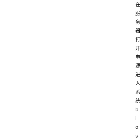
b
i
o
s