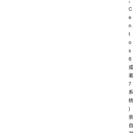
i
C
n
登录
注册
e
u
x
n
渗
t
透
o
s
编
6
程
小
知
7
识
实
用
)
小
工
具