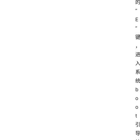
”
E
”
b
o
o
t