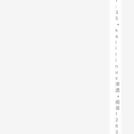
1
:
3
5
•
k
a
l
i
l
i
n
u
x
渗
透
•
阅
读
1
2
6
3