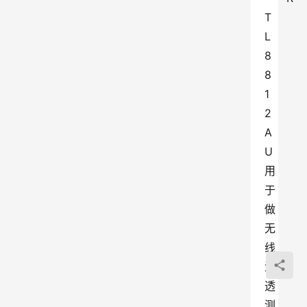
T
L
8
8
1
2
A
U 
用
于
做
无
线
渗
透
测