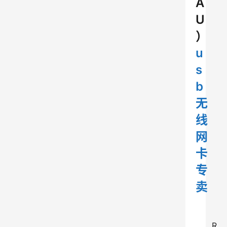
A
U
）
u
s
b
无
线
网
卡
专
卖
R