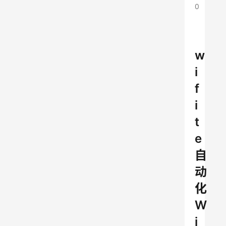
0
w
i
f
i
t
e
自
动
化
W
i