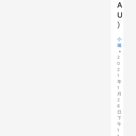
A
U
）
小
编
•
2
0
2
1
年
1
月
2
6
日
下
午
1