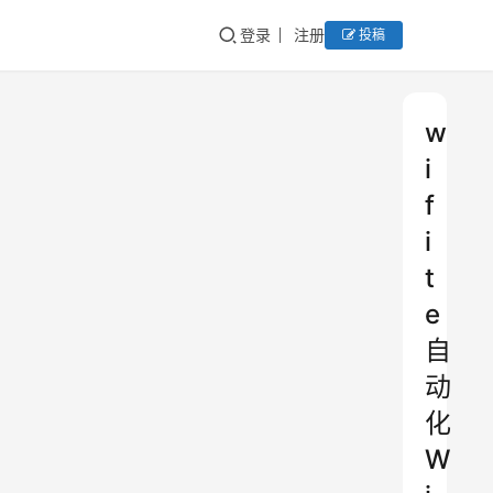
登录
注册
投稿
w
i
f
i
t
e
自
动
化
W