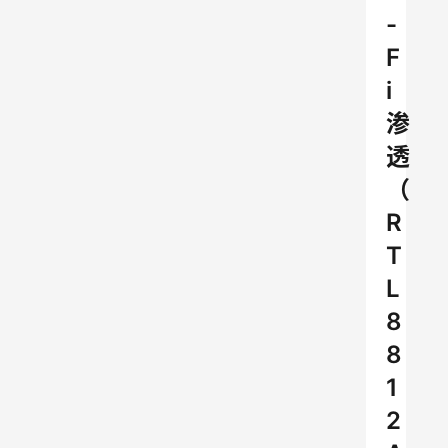
-
F
i
渗
透
（
R
T
L
8
8
1
2