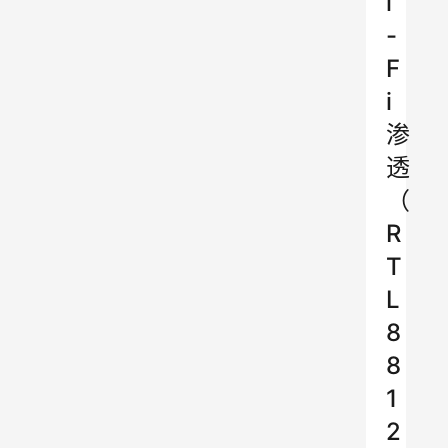
i
-
F
i
渗
透
（
R
T
L
8
8
1
2