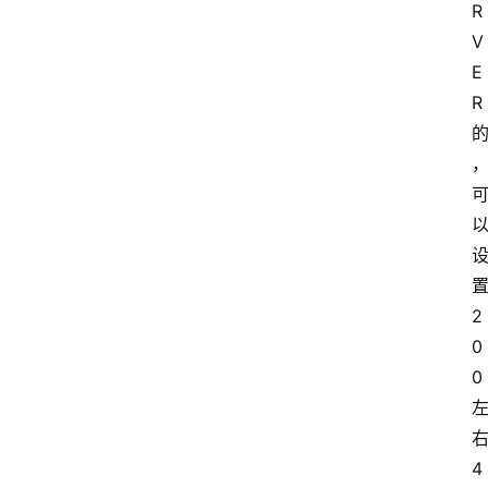
R
V
E
R
2
0
0
4