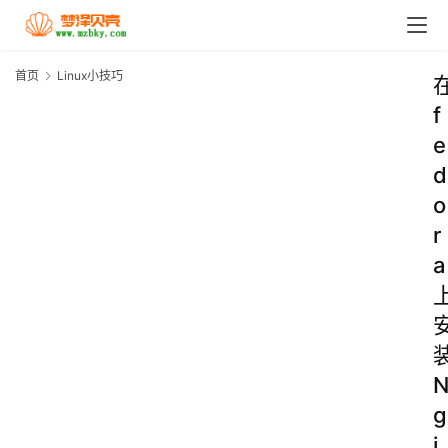
首页
Linux小技巧
f
e
d
o
r
a
g
i