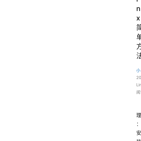
n
x
小
2
L
阅