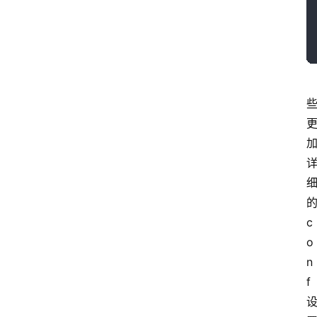
l
i
l
i
n
登录
注册
u
x
渗
透
编
程
小
c
知
o
识
n
f
实
用