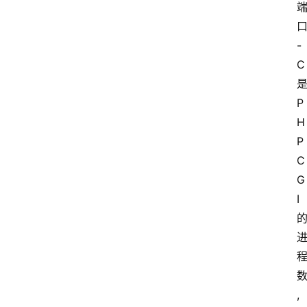
-
C
P
H
P
C
G
I
,