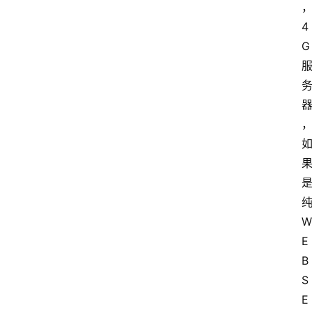
4
G
W
E
B
S
E