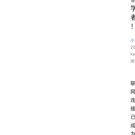
小
2
ka
阅