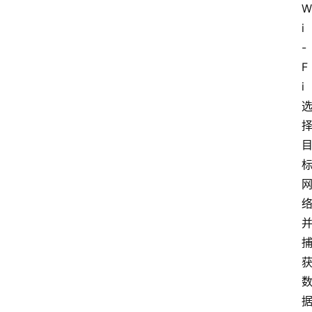
W
i
-
F
首
i
页
技
术
技
巧
分
享
k
a