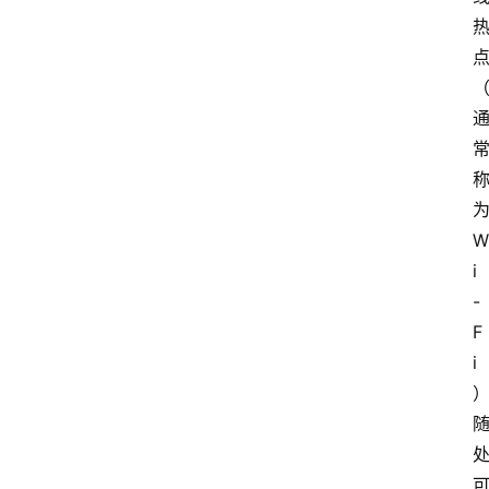
W
i
-
F
i