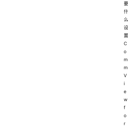
C
o
m
m
V
i
e
w 
f
o
r 