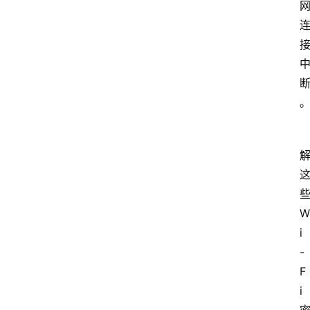
W
i
-
F
i