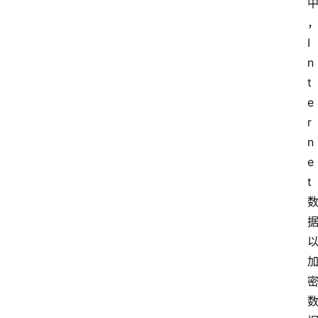
I
n
t
e
r
n
e
t