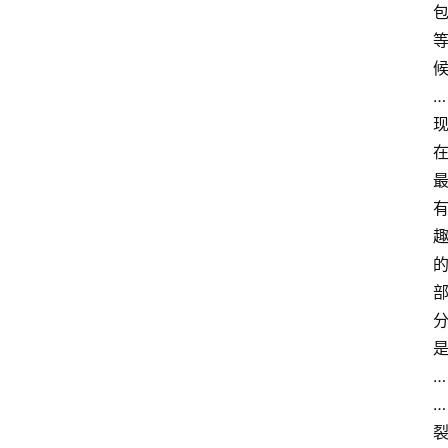
l
i
l
i
…
n
登录
注册
u
x
渗
透
编
程
小
知
识
…
实
…
用