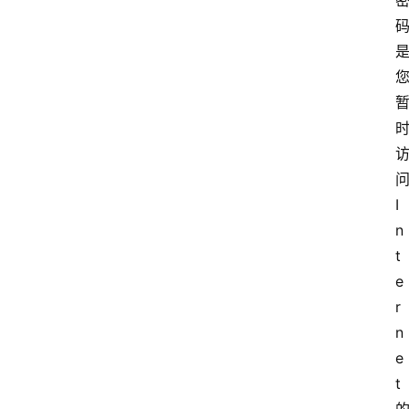
I
n
t
e
r
n
e
t