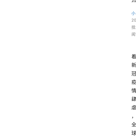
小
2
技
阅