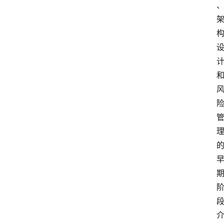
首
页
技
术
技
巧
分
享
k
a
l
i