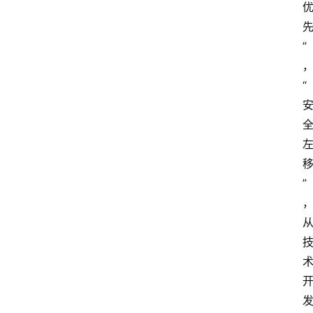
”
“
”