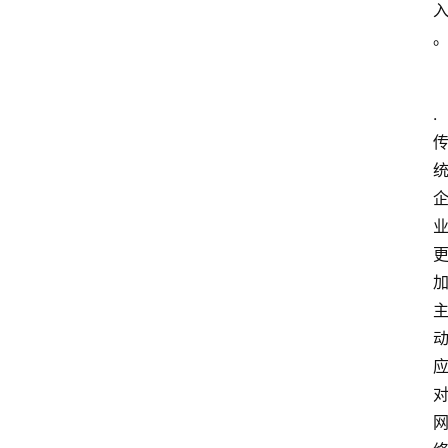
l
i
n
登录
注册
u
.
x
渗
透
编
程
小
知
识
实
用
小
工