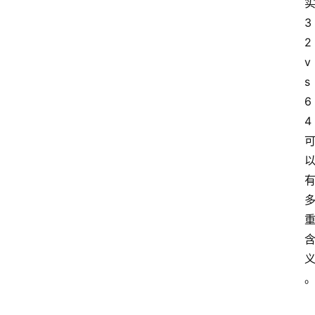
实
3
2 
v
s 
6
4 