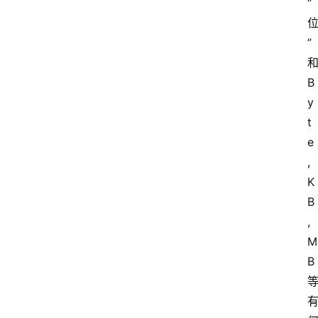
“
”
B
y
t
e
,
K
B
,
M
B