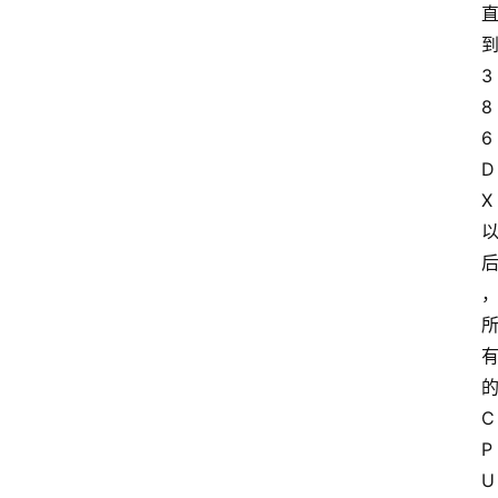
3
8
6
D
X
C
P
U