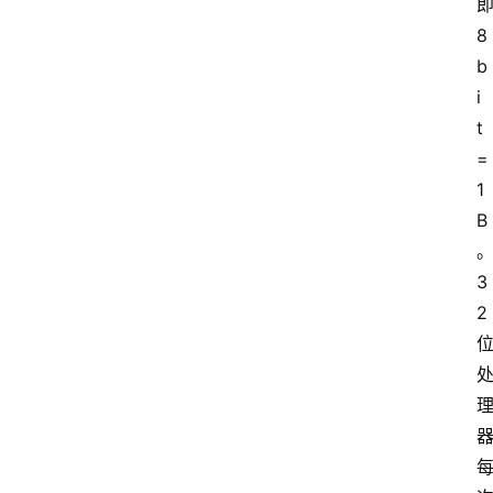
8
b
i
t
=
1
B
3
2