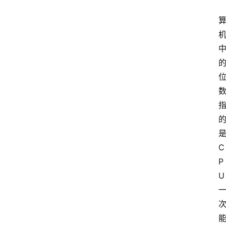
首
页
技
术
技
C
巧
分
P
享
U
k
a