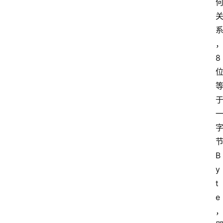
8
B
y
t
e