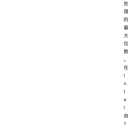
l
i
l
i
n
登录
注册
u
x
渗
透
I
编
程
n
小
t
知
e
识
l
实
1
用