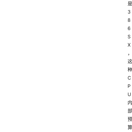
3
8
6
S
X
C
P
U