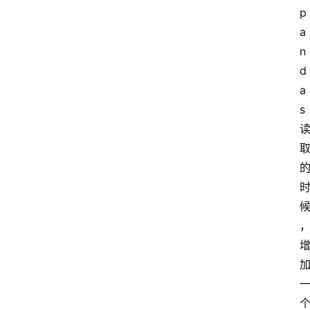
p
a
n
d
a
s 