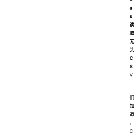
a
s 
头
C
S
V
C