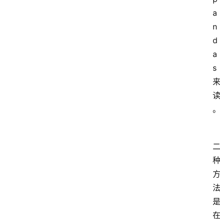
a
n
d
a
s 
在