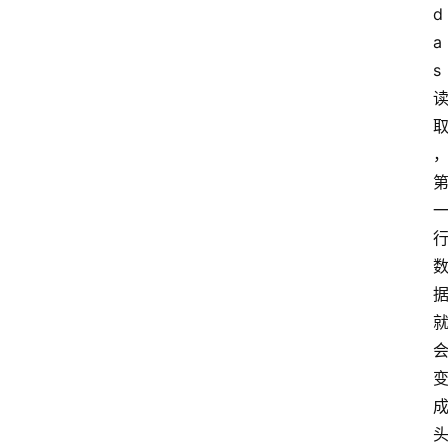
d
a
s 