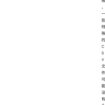
首
页
的
C
技
S
术
技
V 
巧
分
享
k
a