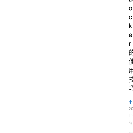
o
c
k
e
r
小
2
L
阅