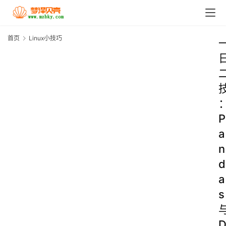
首页
Linux小技巧
P
a
n
d
a
s