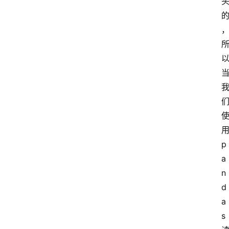
用
p
a
n
d
a
s 