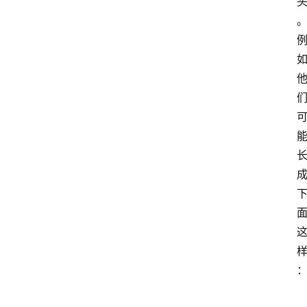
l
i
l
i
n
登录
注册
u
x
渗
透
编
程
小
知
识
实
用