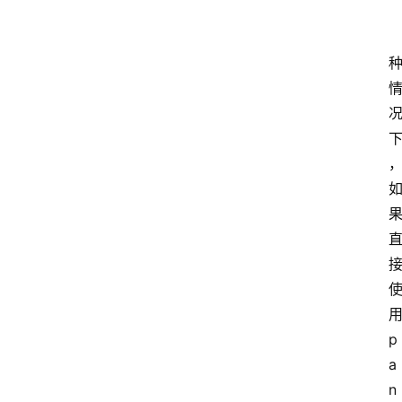
小
工
具
用
p
a
n