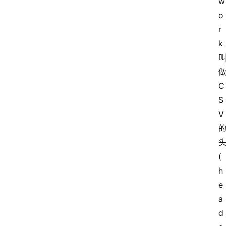
w
o
r
k
做
C
S
V 
(
h
e
a
d