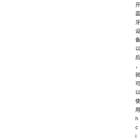
h
c
i