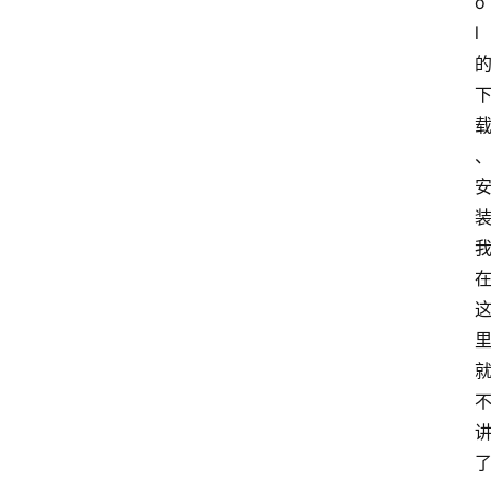
o
l
首
页
技
术
技
巧
分
享
k