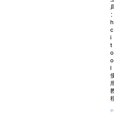
h
c
i
t
o
o
l
小