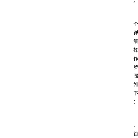
a
l
i
l
i
n
登录
注册
u
x
渗
透
编
程
小
知
识
实