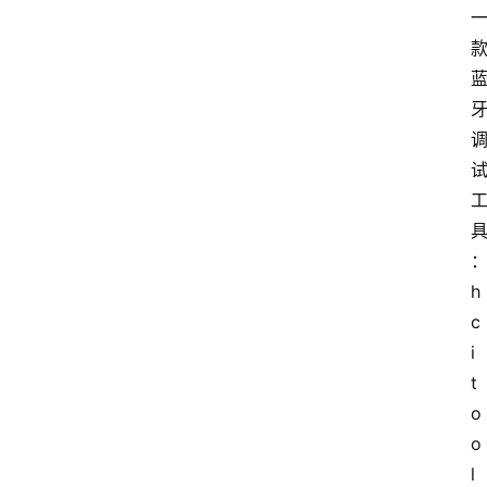
h
c
i
t
o
o
l