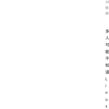
2
技
阅
L
i
n
u
x