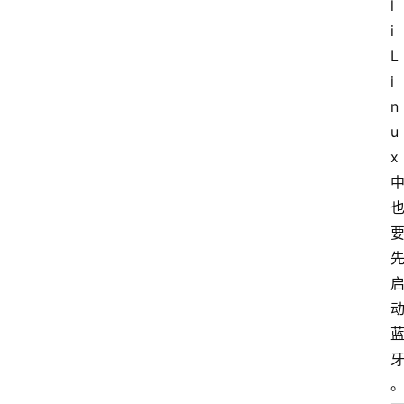
l
i 
L
i
n
u
x