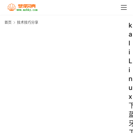
首页
技术技巧分享
k
a
l
i
L
i
n
u
x